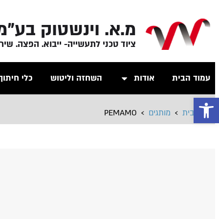
מ.א. וינשטוק בע"מ
ציוד טכני לתעשייה- ייבוא. הפצה. שיר
עמוד הבית
אודות
השחזה וליטוש
כלי חיתוך
פתח סרגל נגישות
›
›
דף הבית
מותגים
PEMAMO