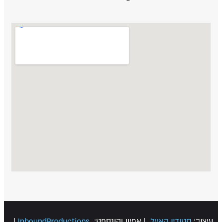
עיצוב:
סטודיו האייל
| אפיון וקונספט:
InboundProductions
|